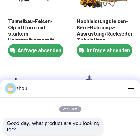
Über uns
Tunnelbau-Felsen-
Hochleistungsfelsen-
Ölplattform mit
Kern-Bohrungs-
starkem
Ausrüstung/Rückseiten-
Fabrik-Ausflug
Universalbohrgerät
Zirkulations-
bewaffnen 360 Grad
Ölplattform
Anfrage absenden
Anfrage absenden
Qualitätskontrolle
Treten Sie mit uns in Verbindung
zhou
Nachrichten
2:22 AM
Fälle
Good day, what product are you looking 
for?
Integrierte Felsen-
Hochdruckhardrock-
Fordern Sie ein Zitat
Ölplattform
Bohrmaschine,