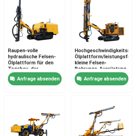
Raupen-volle
Hochgeschwindigkeitsrau
hydraulische Felsen-
Ölplattform/leistungsfähi
Ölplattform für den
kleine Felsen-
Tagebau, der
Bohrungs-Ausrüstung
DZYG38B gewinnt
Anfrage absenden
Anfrage absenden
Haus
Produkte
Videos