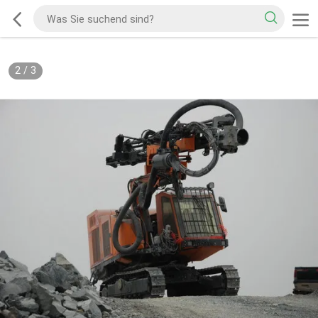
2
/
3