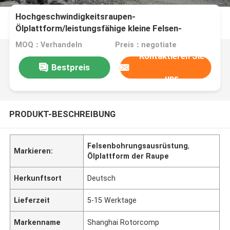
Hochgeschwindigkeitsraupen-
Ölplattform/leistungsfähige kleine Felsen-
Bohrungs-Ausrüstung
MOQ：Verhandeln
Preis：negotiate
Kontaktieren Sie
Bestpreis
uns
PRODUKT-BESCHREIBUNG
Felsenbohrungsausrüstung
,
Markieren:
Ölplattform der Raupe
Herkunftsort
Deutsch
Lieferzeit
5-15 Werktage
Markenname
Shanghai Rotorcomp