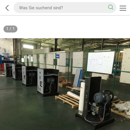
1
/
1