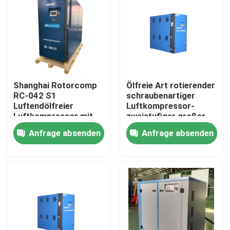
Shanghai Rotorcomp
Ölfreie Art rotierender
RC-042 S1
schraubenartiger
Luftendölfreier
Luftkompressor-
Luftkompressor mit
zweistufiger großer
2890 Min
Leistungsbereich
Anfrage absenden
Anfrage absenden
Motorgeschwindigkeit
Haus
Produkte
Videos