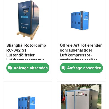
Shanghai Rotorcomp
Ölfreie Art rotierender
RC-042 S1
schraubenartiger
Luftendölfreier
Luftkompressor-
Luftkompressor mit
zweistufiger großer
2890 Min
Leistungsbereich
Anfrage absenden
Anfrage absenden
Motorgeschwindigkeit
Haus
Produkte
Videos