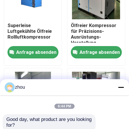
Über uns
Superleise
Ölfreier Kompressor
Luftgekühlte Ölfreie
für Präzisions-
Fabrik-Ausflug
Rollluftkompressor
Ausrüstungs-
Herstellung
Anfrage absenden
Anfrage absenden
Qualitätskontrolle
Treten Sie mit uns in Verbindung
zhou
Nachrichten
6:44 PM
Fälle
Good day, what product are you looking 
for?
Fordern Sie ein Zitat
Class-0 27.5KW, stiller
Ölfreier Rollen-