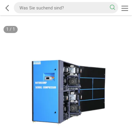
1
/
1