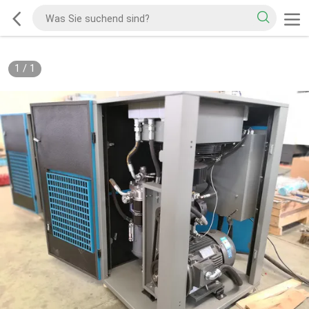
1
/
1