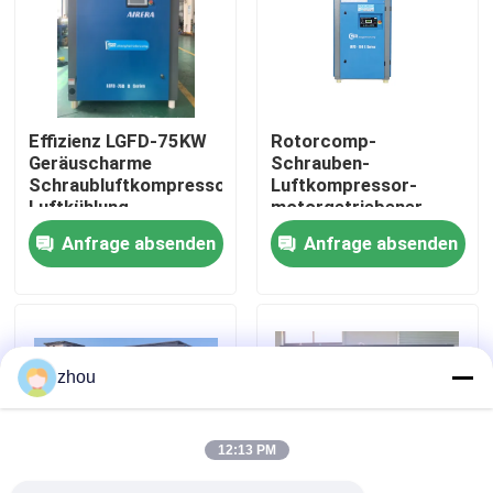
Über uns
Fabrik-Ausflug
Effizienz LGFD-75KW
Rotorcomp-
Geräuscharme
Schrauben-
Schraubluftkompressor
Luftkompressor-
Qualitätskontrolle
Luftkühlung
motorgetriebener
Luftkompressor für
Anfrage absenden
Anfrage absenden
geschmiertes Öl
Treten Sie mit uns in Verbindung
Nachrichten
zhou
Fälle
12:13 PM
Fordern Sie ein Zitat