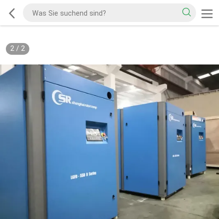
2
/
2