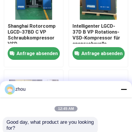
Über uns
Shanghai Rotorcomp
Intelligenter LGCD-
LGCD-37BD C VP
37D B VP Rotations-
Fabrik-Ausflug
Schraubkompressor
VSD-Kompressor für
VSD
anspruchsvolle
Rotationskompressor
industrielle
Anfrage absenden
Anfrage absenden
Qualitätskontrolle
für hohe
Umgebungen
Luftfeuchtigkeit
Treten Sie mit uns in Verbindung
zhou
Nachrichten
12:45 AM
Fälle
Good day, what product are you looking 
for?
Fordern Sie ein Zitat
Zweistufiger
VSD 16bar 7.5kw 10