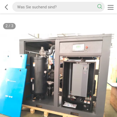
2
/
3